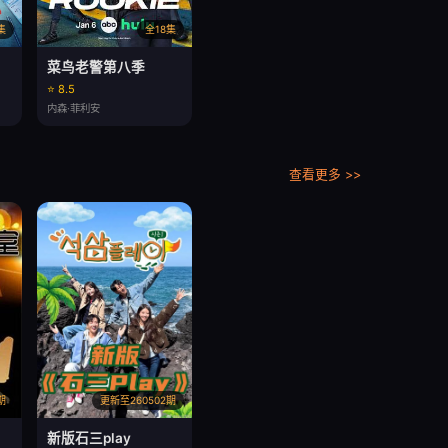
集
全18集
菜鸟老警第八季
⭐ 8.5
内森·菲利安
查看更多 >>
期
更新至260502期
新版石三play