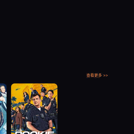
查看更多 >>