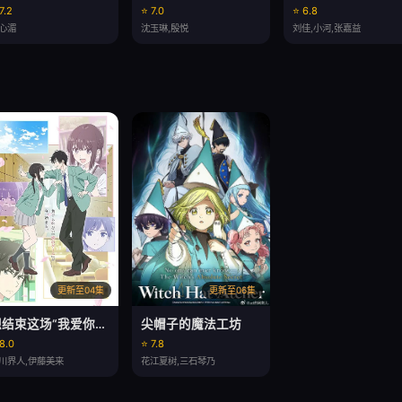
7.2
⭐ 7.0
⭐ 6.8
心湄
沈玉琳,殷悦
刘佳,小河,张嘉益
更新至04集
更新至06集
想结束这场“我爱你”的游戏
尖帽子的魔法工坊
8.0
⭐ 7.8
川界人,伊藤美来
花江夏树,三石琴乃