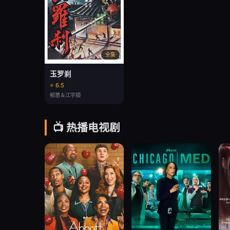
全集
玉罗刹
⭐ 6.5
郁葱＆江宇顺
📺 热播电视剧