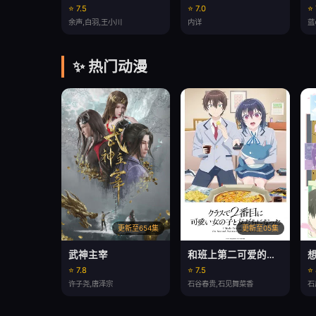
⭐ 7.5
⭐ 7.0
⭐ 
余声,白羽,王小川
内详
蓝
✨ 热门动漫
更新至654集
更新至05集
武神主宰
和班上第二可爱的女孩子成为了朋友
⭐ 7.8
⭐ 7.5
⭐ 
许子尧,唐泽宗
石谷春贵,石见舞菜香
石