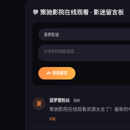
💬 策驰影院在线观看 · 影迷留言板
✍️ 发表留言
菠萝蜜粉丝
刚刚
菠
策驰影院在线观看资源太全了！最新的
回复